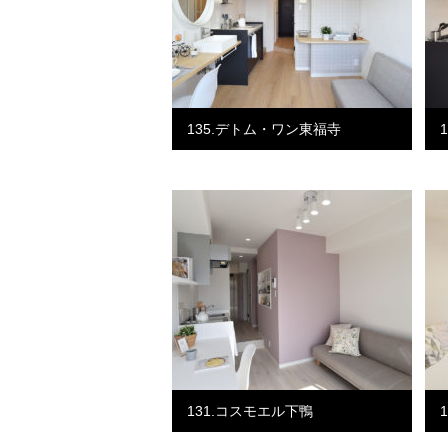
135.デトム・ワン東福寺
131.コスモエル下鴨