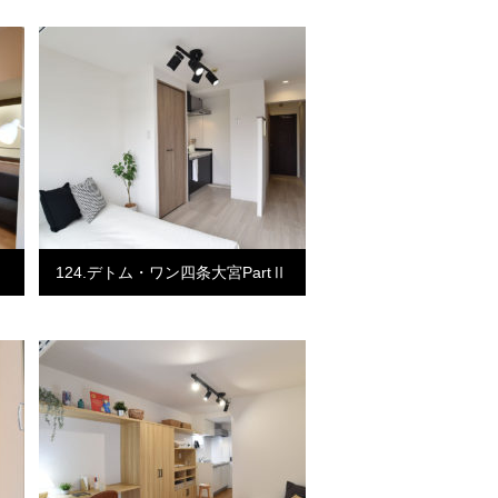
124.デトム・ワン四条大宮PartⅡ