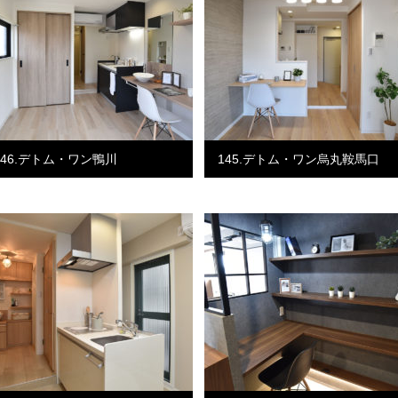
146.デトム・ワン鴨川
145.デトム・ワン烏丸鞍馬口