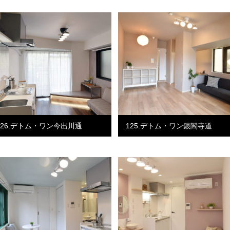
126.デトム・ワン今出川通
125.デトム・ワン銀閣寺道