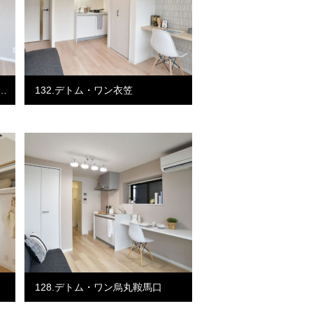
…
132.デトム・ワン衣笠
128.デトム・ワン烏丸鞍馬口