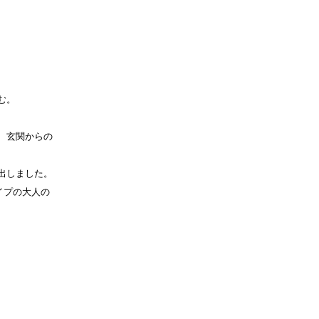
む。
、玄関からの
出しました。
イプの大人の