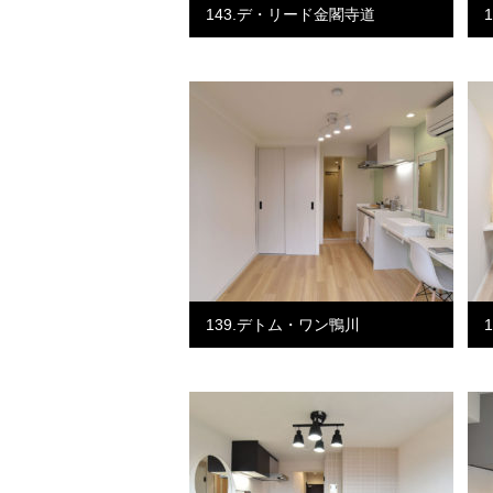
143.デ・リード金閣寺道
139.デトム・ワン鴨川