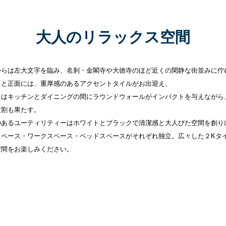
大人のリラックス空間
からは左大文字を臨み、名刹・金閣寺や大徳寺のほど近くの閑静な街並みに佇
ると正面には、重厚感のあるアクセントタイルがお出迎え、
にはキッチンとダイニングの間にラウンドウォールがインパクトを与えながら
役割も果たす。
のあるユーティリティーはホワイトとブラックで清潔感と大人びた空間を創り
スペース・ワークスペース・ベッドスペースがそれぞれ独立。広々した２Kタ
空間をお楽しみください。