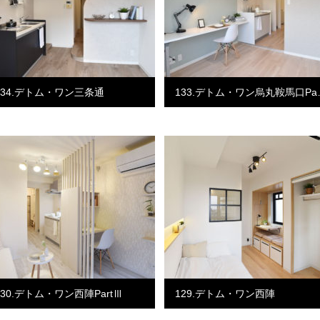
134.デトム・ワン三条通
133.デトム・ワン烏丸鞍馬口Pa
130.デトム・ワン西陣PartⅢ
129.デトム・ワン西陣