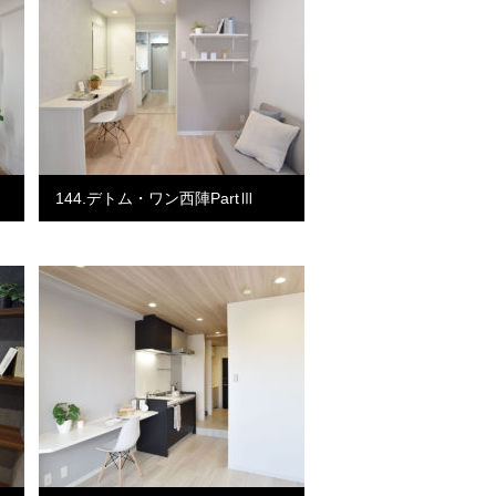
144.デトム・ワン西陣PartⅢ